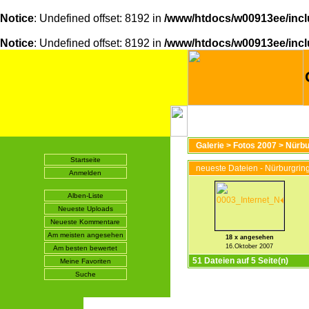
Notice
: Undefined offset: 8192 in
/www/htdocs/w00913ee/incl
Notice
: Undefined offset: 8192 in
/www/htdocs/w00913ee/incl
Galerie
>
Fotos 2007
>
Nürbu
Startseite
neueste Dateien - Nürburgring
Anmelden
Alben-Liste
Neueste Uploads
Neueste Kommentare
Am meisten angesehen
18 x angesehen
16.Oktober 2007
Am besten bewertet
51 Dateien auf 5 Seite(n)
Meine Favoriten
Suche