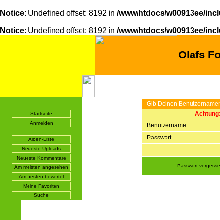
Notice
: Undefined offset: 8192 in
/www/htdocs/w00913ee/incl
Notice
: Undefined offset: 8192 in
/www/htdocs/w00913ee/incl
Olafs Fo
Gib Deinen Benutzernamen
Achtung:
Startseite
Anmelden
Benutzername
Passwort
Alben-Liste
Neueste Uploads
Neueste Kommentare
Passwort vergess
Am meisten angesehen
Am besten bewertet
Meine Favoriten
Suche