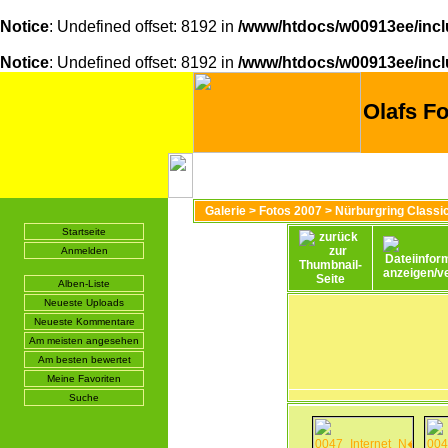
Notice
: Undefined offset: 8192 in
/www/htdocs/w00913ee/incl
Notice
: Undefined offset: 8192 in
/www/htdocs/w00913ee/incl
Olafs Fo
Galerie
>
Fotos 2007
>
Nürburgring Classi
Startseite
Anmelden
Alben-Liste
Neueste Uploads
Neueste Kommentare
Am meisten angesehen
Am besten bewertet
Meine Favoriten
Suche